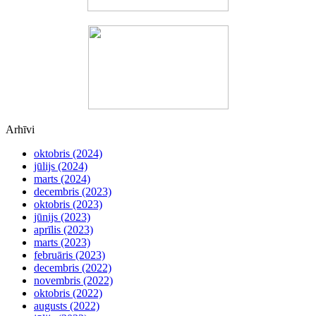
Arhīvi
oktobris (2024)
jūlijs (2024)
marts (2024)
decembris (2023)
oktobris (2023)
jūnijs (2023)
aprīlis (2023)
marts (2023)
februāris (2023)
decembris (2022)
novembris (2022)
oktobris (2022)
augusts (2022)