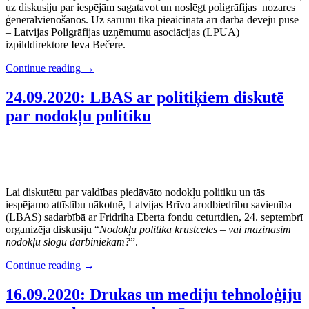
uz diskusiju par iespējām sagatavot un noslēgt poligrāfijas nozares
ģenerālvienošanos. Uz sarunu tika pieaicināta arī darba devēju puse
– Latvijas Poligrāfijas uzņēmumu asociācijas (LPUA)
izpilddirektore Ieva Bečere.
Continue reading
→
24.09.2020: LBAS ar politiķiem diskutē
par nodokļu politiku
Lai diskutētu par valdības piedāvāto nodokļu politiku un tās
iespējamo attīstību nākotnē, Latvijas Brīvo arodbiedrību savienība
(LBAS) sadarbībā ar Fridriha Eberta fondu ceturtdien, 24. septembrī
organizēja diskusiju “
Nodokļu politika krustcelēs – vai mazināsim
nodokļu slogu darbiniekam?
”.
Continue reading
→
16.09.2020: Drukas un mediju tehnoloģiju