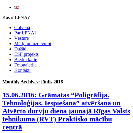
Kas ir LPNA?
Galvenā
Par LPNA?
Vēsture
Mērķi un uzdevumi
Dažādi
ESF projekts
Biedra karte
Fotogalerija
Kontakti
Monthly Archives:
jūnijs 2016
15.06.2016: Grāmatas “Poligrāfija.
Tehnoloģijas. Iespiešana” atvēršana un
Atvērto durvju diena jaunajā Rīgas Valsts
tehnikuma (RVT) Praktisko mācību
centrā