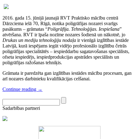
2016. gada 15. jūnijā jaunajā RVT Praktisko mācību centrā
Dārzciema ielā 70, Rīgā, notika poligrāfijas nozarei svarīgs
pasākums – grāmatas “
Poligrāfija. Tehnoloģijas. Iespiešana
”
atvēršana. RVT ir īpaša nozīme nozares šodienā un nākotnē, jo
Drukas un mediju tehnoloģiju nodaļa
ir vienīgā izglītības iestāde
Latvijā, kurā iespējams iegūt vidējo profesionālo izglītību četrās
poligrāfijas specialitātēs – iespieddarbu sagatavošanas speciālists,
ofseta iespiedējs, iespiedprodukcijas apstrādes speciālists un
poligrāfijas ražošanas tehniķis.
Grāmata ir paredzēta gan izglītības iestādes mācību procesam, gan
arī nozares darbinieku kvalifikācijas celšanai.
Continue reading
→
Sadarbības partneri