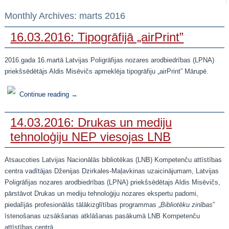
Monthly Archives:
marts 2016
16.03.2016: Tipogrāfijā „airPrint”
2016.gada 16.martā Latvijas Poligrāfijas nozares arodbiedrības (LPNA)
priekšsēdētājs Aldis Misēvičs apmeklēja tipogrāfiju „airPrint” Mārupē.
Continue reading
→
14.03.2016: Drukas un mediju
tehnoloģiju NEP viesojas LNB
Atsaucoties Latvijas Nacionālās bibliotēkas (LNB) Kompetenču attīstības
centra vadītājas Dženijas Dzirkales-Maļavkinas uzaicinājumam, Latvijas
Poligrāfijas nozares arodbiedrības (LPNA) priekšsēdētajs Aldis Misēvičs,
pārstāvot Drukas un mediju tehnoloģiju nozares ekspertu padomi,
piedalījās profesionālās tālākizglītības programmas „
Bibliotēku zinības
”
īstenošanas uzsākšanas atklāšanas pasākumā LNB Kompetenču
attīstības centrā.